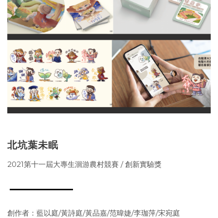
北坑葉未眠
2021第十一屆大專生洄游農村競賽 / 創新實驗獎
創作者：藍以庭/黃詩庭/黃品嘉/范暐婕/李珈萍/宋宛庭