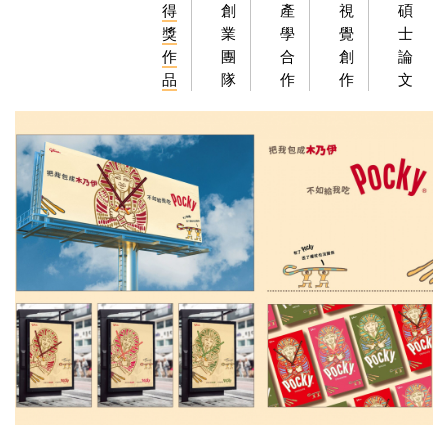
得
創
產
視
碩
獎
業
學
覺
士
作
團
合
創
論
品
隊
作
作
文