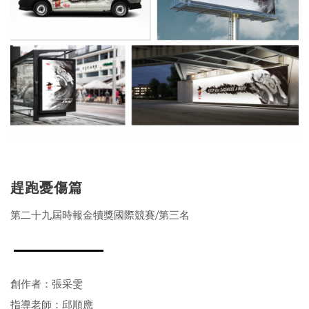
趕跑憂傷篇
第二十九屆時報金犢獎國際競賽/第三名
創作者：張采雯
指導老師：邱順應