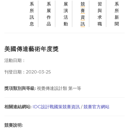
系
系
展
競
習
系
所
展
演
賽
與
所
訊
作
活
資
求
新
息
品
動
訊
職
聞
美國傳達藝術年度獎
活動日期：
刊登日期：2020-03-25
獎項類別與等級:
視覺傳達設計類 第一等
相關連結網站:
IDC設計戰國策競賽資訊
/
競賽官方網站
競賽說明: