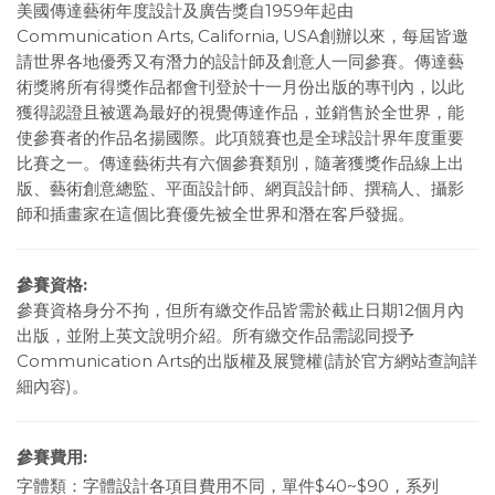
美國傳達藝術年度設計及廣告獎自1959年起由
Communication Arts, California, USA創辦以來，每屆皆邀
請世界各地優秀又有潛力的設計師及創意人一同參賽。傳達藝
術獎將所有得獎作品都會刊登於十一月份出版的專刊內，以此
獲得認證且被選為最好的視覺傳達作品，並銷售於全世界，能
使參賽者的作品名揚國際。此項競賽也是全球設計界年度重要
比賽之一。傳達藝術共有六個參賽類別，隨著獲獎作品線上出
版、藝術創意總監、平面設計師、網頁設計師、撰稿人、攝影
師和插畫家在這個比賽優先被全世界和潛在客戶發掘。
參賽資格:
參賽資格身分不拘，但所有繳交作品皆需於截止日期12個月內
出版，並附上英文說明介紹。所有繳交作品需認同授予
Communication Arts的出版權及展覽權(請於官方網站查詢詳
細內容)。
參賽費用:
字體類：字體設計各項目費用不同，單件$40~$90，系列