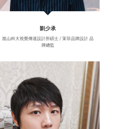
劉少承
崑山科大視覺傳達設計所碩士 / 茉菲品牌設計 品
牌總監