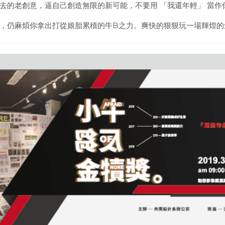
去的老創意，逼自己創造無限的新可能，不要用 「我還年輕」 當作
，仍麻煩你拿出打從娘胎累積的牛B之力。爽快的狠狠玩一場輝煌的