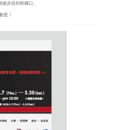
你故步自封的藉口。
創意！