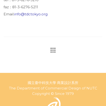
faz：81-3-6276-5211
Email:
info@tdctokyo.org
國立臺中科技大學 商業設計系所
The Department of Commercial Design of NUTC
Copyright © Since 1979