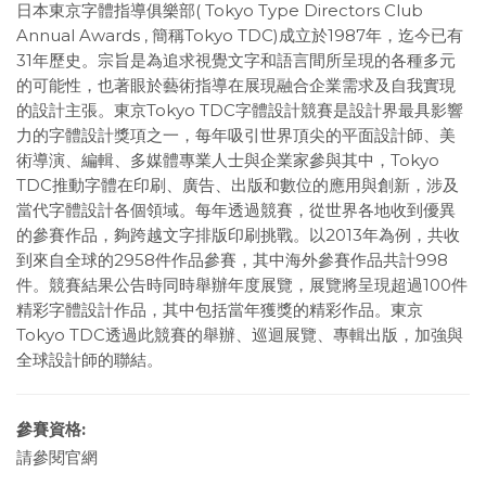
日本東京字體指導俱樂部( Tokyo Type Directors Club
Annual Awards , 簡稱Tokyo TDC)成立於1987年，迄今已有
31年歷史。宗旨是為追求視覺文字和語言間所呈現的各種多元
的可能性，也著眼於藝術指導在展現融合企業需求及自我實現
的設計主張。東京Tokyo TDC字體設計競賽是設計界最具影響
力的字體設計獎項之一，每年吸引世界頂尖的平面設計師、美
術導演、編輯、多媒體專業人士與企業家參與其中，Tokyo
TDC推動字體在印刷、廣告、出版和數位的應用與創新，涉及
當代字體設計各個領域。每年透過競賽，從世界各地收到優異
的參賽作品，夠跨越文字排版印刷挑戰。以2013年為例，共收
到來自全球的2958件作品參賽，其中海外參賽作品共計998
件。競賽結果公告時同時舉辦年度展覽，展覽將呈現超過100件
精彩字體設計作品，其中包括當年獲獎的精彩作品。東京
Tokyo TDC透過此競賽的舉辦、巡迴展覽、專輯出版，加強與
全球設計師的聯結。
參賽資格:
請參閱官網