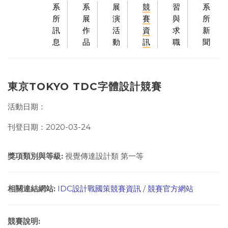
系
系
展
競
習
系
所
展
演
賽
與
所
訊
作
活
資
求
新
息
品
動
訊
職
聞
東京TOKYO TDC字體設計競賽
活動日期：
刊登日期：2020-03-24
獎項類別與等級:
視覺傳達設計類 第一等
相關連結網站:
IDC設計戰國策競賽資訊
/
競賽官方網站
競賽說明: