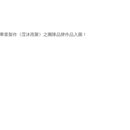
級畢業製作《霂沐雨聚》之團隊品牌作品入圍！