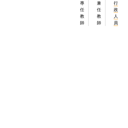
專
兼
行
任
任
政
教
教
人
師
師
員