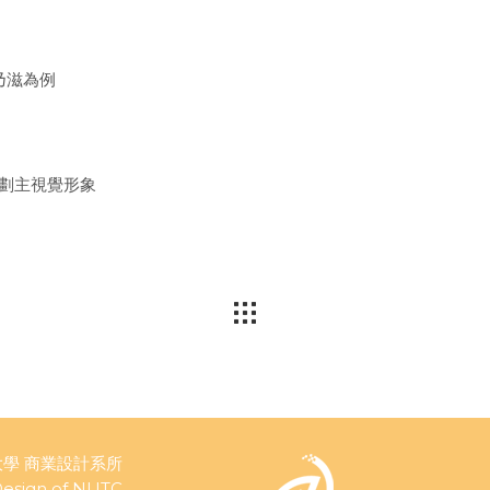
乃滋為例
規劃主視覺形象
學 商業設計系所
esign of NUTC