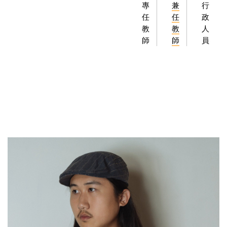
專
兼
行
任
任
政
教
教
人
師
師
員