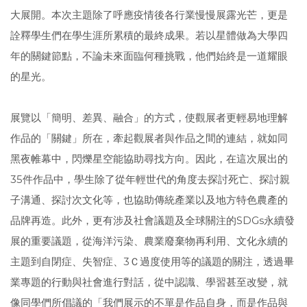
大展開。本次主題除了呼應疫情後各行業慢慢展露光芒，更是
詮釋學生們在學生涯所累積的最終成果。若以星體做為大學四
年的關鍵節點，不論未來面臨何種挑戰，他們始終是一道耀眼
的星光。
展覽以「簡明、差異、融合」的方式，使觀展者更輕易地理解
作品的「關鍵」所在，牽起觀展者與作品之間的連結，就如同
黑夜帷幕中，閃爍星空能協助尋找方向。因此，在這次展出的
35件作品中，學生除了從年輕世代的角度去探討死亡、探討親
子溝通、探討次文化等，也協助傳統產業以及地方特色農產的
品牌再造。此外，更有涉及社會議題及全球關注的SDGs永續發
展的重要議題，從海洋污染、農業廢棄物再利用、文化永續的
主題到自閉症、失智症、3Ｃ過度使用等的議題的關注，透過畢
業專題的行動與社會進行對話，從中認識、學習甚至改變，就
像同學們所倡議的「我們展示的不單是作品自身，而是作品與