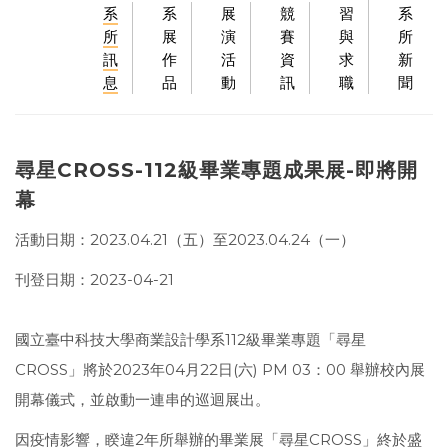
系
系
展
競
習
系
所
展
演
賽
與
所
訊
作
活
資
求
新
息
品
動
訊
職
聞
尋星CROSS-112級畢業專題成果展-即將開
幕
活動日期：2023.04.21（五）至2023.04.24（一）
刊登日期：2023-04-21
國立臺中科技大學商業設計學系112級畢業專題「尋星
CROSS」將於2023年04月22日(六) PM 03：00 舉辦校內展
開幕儀式，並啟動一連串的巡迴展出。
因疫情影響，睽違2年所舉辦的畢業展「尋星CROSS」終於盛