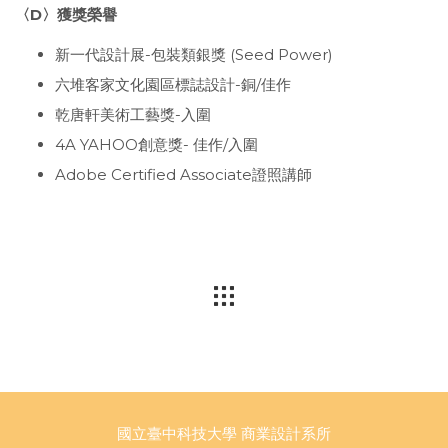
〈D〉獲獎榮譽
新一代設計展
-
包裝類銀獎
(Seed Power)
六堆客家文化園區標誌設計
-
銅
/
佳作
乾唐軒美術工藝獎
-
入圍
4A YAHOO
創意獎
-
佳作
/
入圍
Adobe Certified Associate證照講師
國立臺中科技大學 商業設計系所