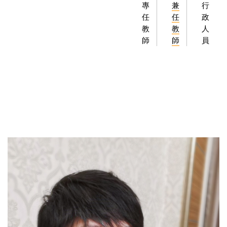
專
兼
行
任
任
政
教
教
人
師
師
員